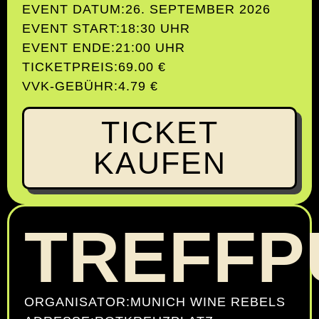
EVENT DATUM:
26. SEPTEMBER 2026
EVENT START:
18:30 UHR
EVENT ENDE:
21:00 UHR
TICKETPREIS:
69.00 €
VVK-GEBÜHR:
4.79 €
TICKET
KAUFEN
TREFFP
ORGANISATOR:
MUNICH WINE REBELS