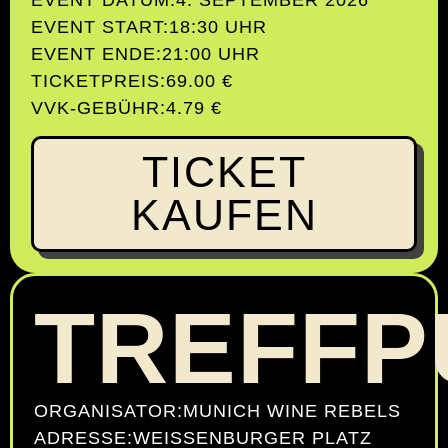
EVENT START:
18:30 UHR
EVENT ENDE:
21:00 UHR
TICKETPREIS:
69.00 €
VVK-GEBÜHR:
4.79 €
TICKET
KAUFEN
TREFFP
ORGANISATOR:
MUNICH WINE REBELS
ADRESSE:
WEISSENBURGER PLATZ