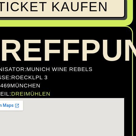
TICKET KAUFEN
TREFFPU
ISATOR:
MUNICH WINE REBELS
SE:
ROECKLPL 3
0469
MÜNCHEN
EIL:
DREIMÜHLEN