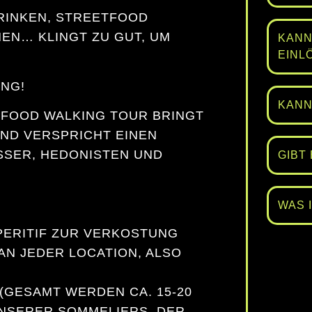
RINKEN, STREETFOOD
EN… KLINGT ZU GUT, UM
KANN
EINL
UNG!
KANN
 FOOD WALKING TOUR BRINGT
ND VERSPRICHT EINEN
SER, HEDONISTEN UND N
GIBT
WAS 
APERITIF ZUR VERKOSTUNG
AN JEDER LOCATION, ALSO
(GESAMT WERDEN CA. 15-20
UNSERER SOMMELIERS, DER