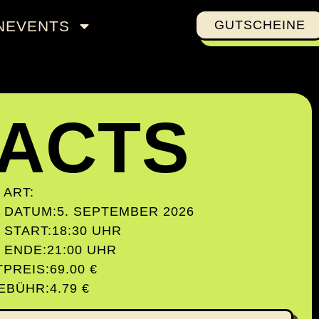
NEVENTS
GUTSCHEINE
FACTS
 ART:
 DATUM:
5. SEPTEMBER 2026
 START:
18:30 UHR
 ENDE:
21:00 UHR
TPREIS:
69.00 €
EBÜHR:
4.79 €