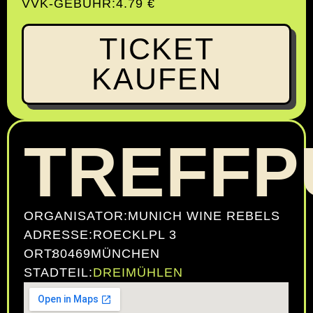
VVK-GEBÜHR:
4.79 €
TICKET
KAUFEN
TREFFP
ORGANISATOR:
MUNICH WINE REBELS
ADRESSE:
ROECKLPL 3
ORT:
80469
MÜNCHEN
STADTEIL:
DREIMÜHLEN