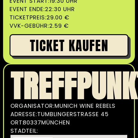
EVENT START:
19:30 UHR
EVENT ENDE:
22:30 UHR
TICKETPREIS:
29.00 €
VVK-GEBÜHR:
2.59 €
TICKET KAUFEN
TREFFPUNK
ORGANISATOR:
MUNICH WINE REBELS
ADRESSE:
TUMBLINGERSTRASSE 45
ORT:
80337
MÜNCHEN
STADTEIL: