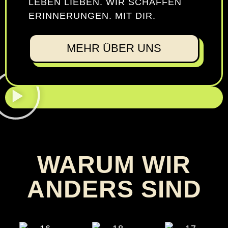
E­BEN LIE­BEN. WIR SCHAF­FEN E
R­IN­NE­RUN­GEN. MIT DIR.
MEHR ÜBER UNS
WARUM WIR
ANDERS SIND