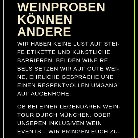
EINPROBEN K
ÖNNEN A
NDERE
WIR HA­BEN KEI­NE LUST AUF STEI­
FE ETI­KET­TE UND KÜNST­LI­CHE
BAR­RIE­REN. BEI DEN WINE RE­
BELS SET­ZEN WIR AUF GU­TE WEI­
NE, EHR­LI­CHE GE­SPRÄ­CHE UND
EI­NEN RE­SPEKT­VOL­LEN UM­GANG
AUF AU­GEN­HÖ­HE.
OB BEI EI­NER LE­GEN­DÄ­REN WEIN­
TOUR DURCH MÜN­CHEN, ODER
UN­SE­REN IN­KLU­SI­VEN WEIN
EVENTS – WIR BRIN­GEN EUCH ZU­