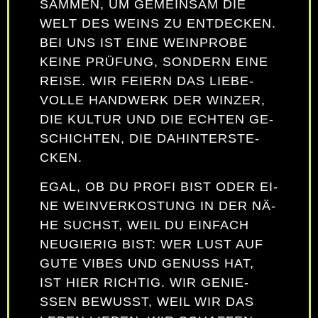
SAM­MEN, UM GE­MEIN­SAM DIE
WELT DES WEINS ZU ENT­DE­CKEN.
BEI UNS IST EI­NE WEIN­PRO­BE
KEI­NE PRÜ­FUNG, SON­DERN EI­NE
REI­SE. WIR FEI­ERN DAS LIE­BE­
VOL­LE HAND­WERK DER WIN­ZER,
DIE KUL­TUR UND DIE ECH­TEN GE­
SCHICH­TEN, DIE DA­HIN­TER­STE­
CKEN.
EGAL, OB DU PRO­FI BIST ODER EI­
NE WEIN­VER­KOS­TUNG IN DER NÄ­
HE SUCHST, WEIL DU EIN­FACH
NEU­GIE­RIG BIST: WER LUST AUF
GU­TE VI­BES UND GE­NUSS HAT,
IST HIER RICH­TIG. WIR GE­NIE­
SSEN BE­WUSST, WEIL WIR DAS L