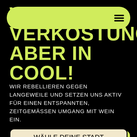
WEIN­
VERKOSTUN
WEI
WEI
PRIV
FIRM
ABER IN
COOL!
WIR REBELLIEREN GEGEN
LANGEWEILE UND SETZEN UNS AKTIV
FÜR EINEN ENTSPANNTEN,
ZEITGEMÄSSEN UMGANG MIT WEIN E
IN.