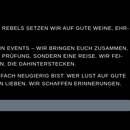
E RE­BELS SET­ZEN WIR AUF GU­TE WEI­NE, EHR­
EIN EVENTS – WIR BRIN­GEN EUCH ZU­SAM­MEN,
PRÜ­FUNG, SON­DERN EI­NE REI­SE. WIR FEI­
, DIE DA­HIN­TER­STE­CKEN.
­FACH NEU­GIE­RIG BIST: WER LUST AUF GU­TE
LIE­BEN. WIR SCHAF­FEN ER­IN­NE­RUN­GEN. M