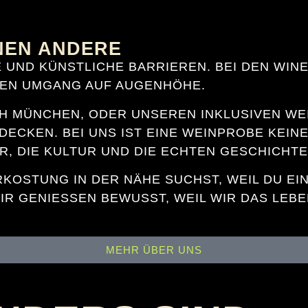
EN ANDERE
TE UND KÜNST­LI­CHE BAR­RIE­REN. BEI DEN WIN
LEN UM­GANG AUF AU­GEN­HÖ­HE.
H MÜN­CHEN, ODER UN­SE­REN IN­KLU­SI­VEN W
­CKEN. BEI UNS IST EI­NE WEIN­PRO­BE KEI­NE 
, DIE KUL­TUR UND DIE ECH­TEN GE­SCHICH­TEN
R­KOS­TUNG IN DER NÄ­HE SUCHST, WEIL DU EIN
IR GE­NIE­SSEN BE­WUSST, WEIL WIR DAS LE­BEN 
MEHR ÜBER UNS