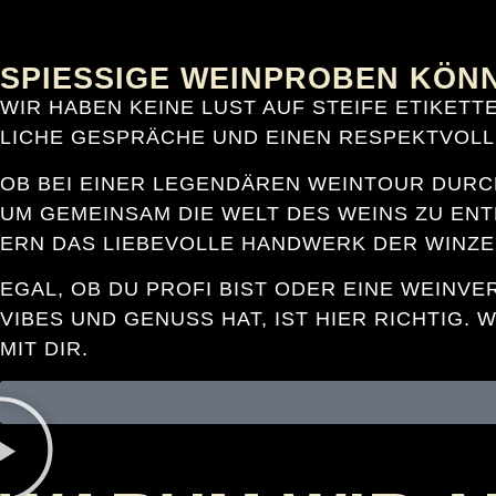
SPIESSIGE WEINPROBEN KÖNN
WIR HA­BEN KEI­NE LUST AUF STEI­FE ETI­KET­
LI­CHE GE­SPRÄ­CHE UND EI­NEN RE­SPEKT­VOL­
OB BEI EI­NER LE­GEN­DÄ­REN WEIN­TOUR DURC
UM GE­MEIN­SAM DIE WELT DES WEINS ZU ENT­DE
ERN DAS LIE­BE­VOL­LE HAND­WERK DER WIN­ZER
EGAL, OB DU PRO­FI BIST ODER EI­NE WEIN­VE
VI­BES UND GE­NUSS HAT, IST HIER RICH­TIG. W
IT DIR.